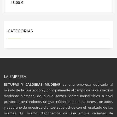
43,00 €
MÁS INFORMACIÓN
CATEGORIAS
LA EMPRESA
ESTUFAS Y CALDERAS MUDEJAR
es una empresa dedicada al
mundo de la calefacción y principalmente al campo de la calefacción
mediante biomasa, de la que somos líderes indiscutibles a nivel
provincial, avalándonos un gran número de instalaciones, con todos
y cada uno de nuestros clientes satisfechos con el resultado de las
mismas. Así mismo, disponemos de una amplia variedad de