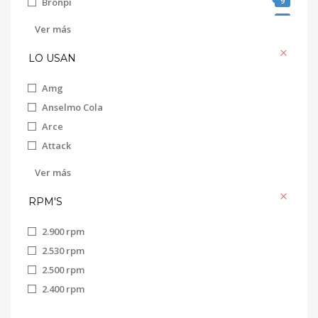
9
Bronpi
2
Domusa
Ver más
18
Ecoforest
LO USAN
1
Ferroli
12
Palazzetti
Amg
24
Repuestos genéricos
Anselmo Cola
Arce
Attack
Bronpi
Ver más
Cadel
RPM'S
Caminetti
Calecosol
2.900 rpm
Clam
2.530 rpm
Deville
2.500 rpm
Ecoforest
2.400 rpm
Ecoteck