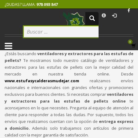
¿DUDAS? LLAMA:
978 093 847
×
CÓMO COMPRAR
1
Logeate con tu cuenta de cliente.
2
Selecciona tus productos.
3
Elige tu dirección de envío.
¿Estás buscando
ventiladores y extractores para las estufas de
4
Recibe tu pedido.
pellets?
Te mostramos todo nuestro catálogo de ventiladores y
extractores para las estufas de pellets con la mejor calidad del
Si todovia tienes alguna duda, comuníquenoslo enviando un correo
mercado en nuestra tienda online. Desde
electrónico pinchando
aquí
. ¡Gracias!
www.estufasycalderasmudejar.com
realizamos envíos
nacionales e internacionales con grandes ofertas y promociones
exclusivos para buenos clientes. Si necesitas comprar
ventiladores
y extractores para las estufas de pellets online
te
aconsejamos en lo que necesites. Pregunta al equipo de atención al
cliente para responder a todas las dudas. Por supuesto, todos los
envíos que realizamos cuentan con la opción de
entrega express
a domicilio.
Además solo trabajamos con artículos de primera
calidad con la mejor garantía de satisfacción.