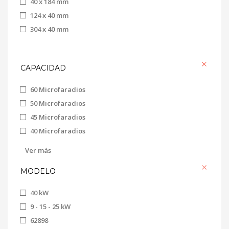
40 x 184 mm
Royal
124 x 40 mm
Sicalor
304 x 40 mm
Superior
Thermorossi
CAPACIDAD
60 Microfaradios
50 Microfaradios
45 Microfaradios
40 Microfaradios
35 Microfaradios
Ver más
30 Microfaradios
MODELO
25 Microfaradios
22 Microfaradios
40 kW
20 Microfaradios
9 - 15 - 25 kW
18 Microfaradios
62898
16 Microfaradios