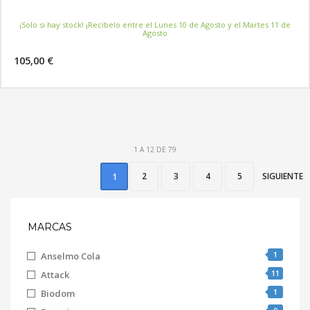
¡Solo si hay stock! ¡Recíbelo entre el Lunes 10 de Agosto y el Martes 11 de
Agosto
105,00 €
MÁS INFORMACIÓN
1 A 12 DE 79
2
3
4
5
SIGUIENTE
1
MARCAS
1
Anselmo Cola
11
Attack
1
Biodom