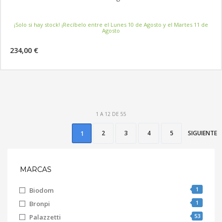
¡Solo si hay stock! ¡Recíbelo entre el Lunes 10 de Agosto y el Martes 11 de
Agosto
234,00 €
MÁS INFORMACIÓN
1 A 12 DE 55
2
3
4
5
SIGUIENTE
1
MARCAS
1
Biodom
1
Bronpi
53
Palazzetti