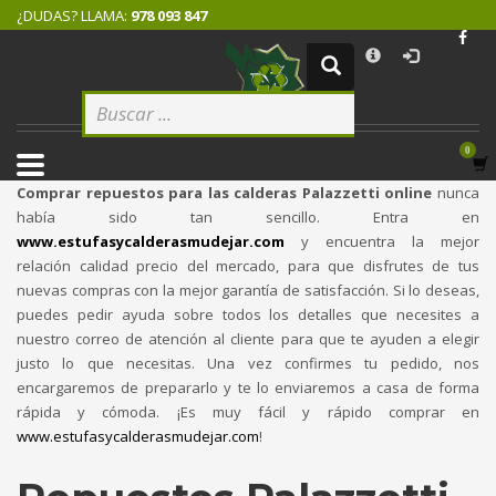
¿DUDAS? LLAMA:
978 093 847
×
CÓMO COMPRAR
1
Logeate con tu cuenta de cliente.
2
Selecciona tus productos.
3
Elige tu dirección de envío.
Comprar repuestos para las calderas Palazzetti online
nunca
4
Recibe tu pedido.
había sido tan sencillo. Entra en
www.estufasycalderasmudejar.com
y encuentra la mejor
Si todovia tienes alguna duda, comuníquenoslo enviando un correo
relación calidad precio del mercado, para que disfrutes de tus
electrónico pinchando
aquí
. ¡Gracias!
nuevas compras con la mejor garantía de satisfacción. Si lo deseas,
puedes pedir ayuda sobre todos los detalles que necesites a
nuestro correo de atención al cliente para que te ayuden a elegir
justo lo que necesitas. Una vez confirmes tu pedido, nos
encargaremos de prepararlo y te lo enviaremos a casa de forma
rápida y cómoda. ¡Es muy fácil y rápido comprar en
www.estufasycalderasmudejar.com
!