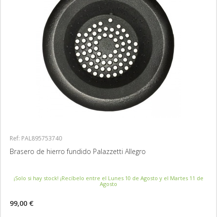
Ref: PAL895753740
Brasero de hierro fundido Palazzetti Allegro
¡Solo si hay stock! ¡Recíbelo entre el Lunes 10 de Agosto y el Martes 11 de
Agosto
99,00 €
MÁS INFORMACIÓN