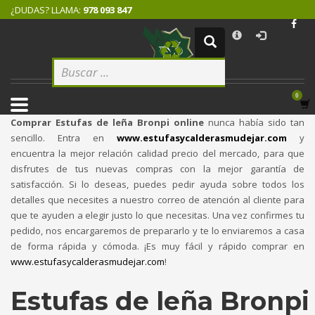
¿DUDAS? LLAMA:
978 093 847
×
CÓMO COMPRAR
1
Logeate con tu cuenta de cliente.
2
Selecciona tus productos.
3
Elige tu dirección de envío.
Comprar Estufas de leña Bronpi online
nunca había sido tan
4
Recibe tu pedido.
sencillo. Entra en
www.estufasycalderasmudejar.com
y
encuentra la mejor relación calidad precio del mercado, para que
Si todovia tienes alguna duda, comuníquenoslo enviando un correo
disfrutes de tus nuevas compras con la mejor garantía de
electrónico pinchando
aquí
. ¡Gracias!
satisfacción. Si lo deseas, puedes pedir ayuda sobre todos los
detalles que necesites a nuestro correo de atención al cliente para
que te ayuden a elegir justo lo que necesitas. Una vez confirmes tu
pedido, nos encargaremos de prepararlo y te lo enviaremos a casa
de forma rápida y cómoda. ¡Es muy fácil y rápido comprar en
www.estufasycalderasmudejar.com
!
Estufas de leña Bronpi