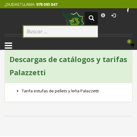
¿DUDAS? LLAMA:
978 093 847
×
CÓMO COMPRAR
1
Logeate con tu cuenta de cliente.
2
Selecciona tus productos.
3
Elige tu dirección de envío.
4
Descargas de catálogos y tarifas
Recibe tu pedido.
Palazzetti
Si todovia tienes alguna duda, comuníquenoslo enviando un correo
electrónico pinchando
aquí
. ¡Gracias!
Tarifa estufas de pellets y leña Palazzetti