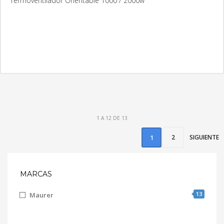
Termoventilador Orientable 1000 / 2000w
MÁS INFORMACIÓN
1 A 12 DE 13
2
SIGUIENTE
1
MARCAS
13
Maurer