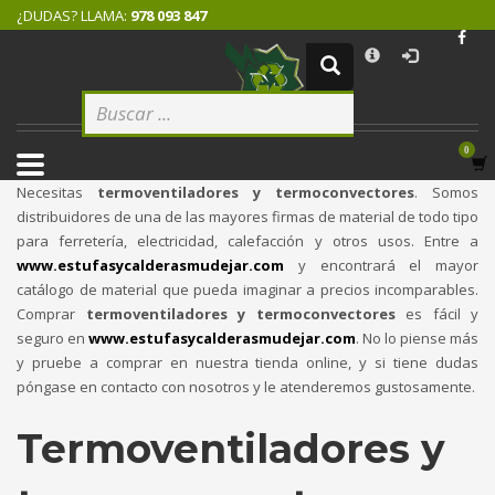
¿DUDAS? LLAMA:
978 093 847
×
CÓMO COMPRAR
1
Logeate con tu cuenta de cliente.
2
Selecciona tus productos.
3
Elige tu dirección de envío.
Necesitas
termoventiladores y termoconvectores
. Somos
4
Recibe tu pedido.
distribuidores de una de las mayores firmas de material de todo tipo
para ferretería, electricidad, calefacción y otros usos. Entre a
Si todovia tienes alguna duda, comuníquenoslo enviando un correo
www.estufasycalderasmudejar.com
y encontrará el mayor
electrónico pinchando
aquí
. ¡Gracias!
catálogo de material que pueda imaginar a precios incomparables.
Comprar
termoventiladores y termoconvectores
es fácil y
seguro en
www.estufasycalderasmudejar.com
. No lo piense más
y pruebe a comprar en nuestra tienda online, y si tiene dudas
póngase en contacto con nosotros y le atenderemos gustosamente.
Termoventiladores y