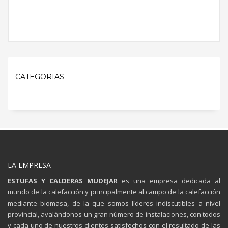
MÁS INFORMACIÓN
CATEGORIAS
LA EMPRESA
ESTUFAS Y CALDERAS MUDEJAR
es una empresa dedicada al
mundo de la calefacción y principalmente al campo de la calefacción
mediante biomasa, de la que somos líderes indiscutibles a nivel
provincial, avalándonos un gran número de instalaciones, con todos
y cada uno de nuestros clientes satisfechos con el resultado de las