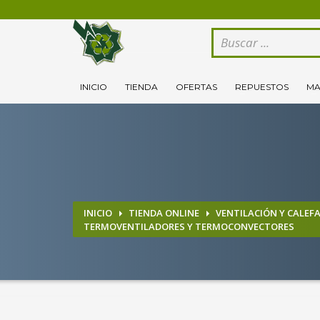
CÓMO COMPRAR
1
2
Logeate con tu cuenta de cliente.
Se
INICIO
TIENDA
OFERTAS
REPUESTOS
MA
Si todovia tienes alguna duda, comuníquenoslo enviand
INICIO
TIENDA ONLINE
VENTILACIÓN Y CALEF
TERMOVENTILADORES Y TERMOCONVECTORES