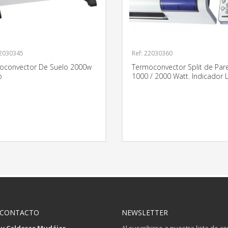
22030345
Ref: 22030360
oconvector De Suelo 2000w
Termoconvector Split de Par
o
1000 / 2000 Watt. Indicador 
MÁS INFORMACIÓN
MÁS INFO
 CONTACTO
NEWSLETTER
 y Calderas Mudéjar
Al suscribirse a nuestra lista de c