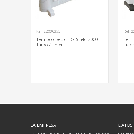
Ref: 22030355
Ref: 
Termoconvector De Suelo 2000
Term
Turbo / Timer
Turb
MÁS INFORMACIÓN
LA EMPRESA
DATOS
ESTUFAS Y CALDERAS MUDEJAR
es una
Estufas