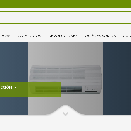
3
lecciona tus productos.
Elige tu dirección de envío
RCAS
CATÁLOGOS
DEVOLUCIONES
QUIÉNES SOMOS
CON
o un correo electrónico pinchando
aquí
. ¡Gracias!
ACCIÓN