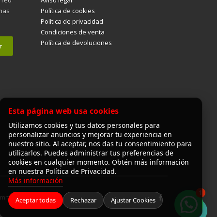
imas
Política de cookies
Política de privacidad
Condiciones de venta
Política de devoluciones
Esta página web usa cookies
Utilizamos cookies y tus datos personales para
personalizar anuncios y mejorar tu experiencia en
nuestro sitio. Al aceptar, nos das tu consentimiento para
utilizarlos. Puedes administrar tus preferencias de
cookies en cualquier momento. Obtén más información
en nuestra Política de Privacidad.
Más información
1
Commerce
Aceptar todas
Rechazar
Ajustar Cookies
¡Hola! ¿en qué puedo ayudarte?