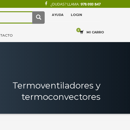
¿DUDAS? LLAMA:
978 093 847
AYUDA
LOGIN
×
4
.
Recibe tu pedido.
MI CARRO
TACTO
Termoventiladores y
termoconvectores