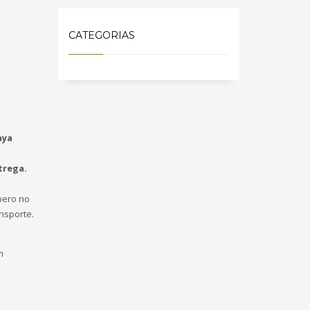
CATEGORIAS
aya
trega.
ero no
nsporte.
n