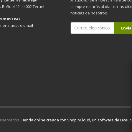
is Buñuel 12, 44002 Teruel
siempre estarás al día con las últ
noticias de nosotros.
 978 093 847
r en nuestro
email
reservados.
Tienda online creada con ShopinCloud, un software de Live