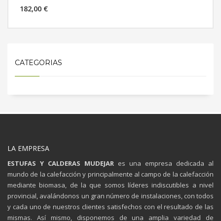
182,00 €
MÁS INFORMACIÓN
CATEGORIAS
LA EMPRESA
ESTUFAS Y CALDERAS MUDEJAR
es una empresa dedicada al
mundo de la calefacción y principalmente al campo de la calefacción
mediante biomasa, de la que somos líderes indiscutibles a nivel
provincial, avalándonos un gran número de instalaciones, con todos
y cada uno de nuestros clientes satisfechos con el resultado de las
mismas. Así mismo, disponemos de una amplia variedad de