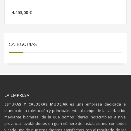
4.453,00 €
MÁS INFORMACIÓN
CATEGORIAS
LA EMPRESA
ESTUFAS Y CALDERAS MUDEJAR
es una empresa dedicada al
mundo de la calefacción y principalmente al campo de la calefacción
mediante biomasa, de la que somos líderes indiscutibles a nivel
provincial, avalándonos un gran número de instalaciones, con todos
y cada uno de nuestros clientes satisfechos con el resultado de las