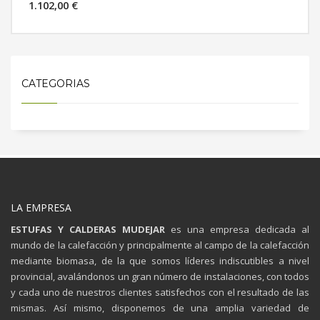
1.102,00 €
MÁS INFORMACIÓN
CATEGORIAS
LA EMPRESA
ESTUFAS Y CALDERAS MUDEJAR
es una empresa dedicada al
mundo de la calefacción y principalmente al campo de la calefacción
mediante biomasa, de la que somos líderes indiscutibles a nivel
provincial, avalándonos un gran número de instalaciones, con todos
y cada uno de nuestros clientes satisfechos con el resultado de las
mismas. Así mismo, disponemos de una amplia variedad de