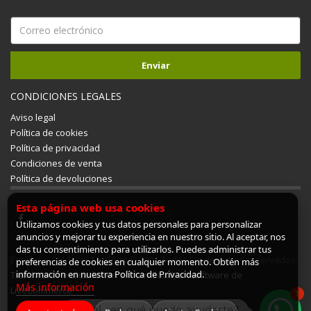
CONDICIONES LEGALES
Aviso legal
Política de cookies
Política de privacidad
Condiciones de venta
Política de devoluciones
Esta página web usa cookies
Utilizamos cookies y tus datos personales para personalizar
anuncios y mejorar tu experiencia en nuestro sitio. Al aceptar, nos
das tu consentimiento para utilizarlos. Puedes administrar tus
Estufas y Calderas Mudéjar © 2026 Todos los derechos reservados.
preferencias de cookies en cualquier momento. Obtén más
información en nuestra Política de Privacidad.
Tienda online creada con ShopinCloud, un software de
Más información
LiveCommerce
1
¡Hola! ¿en qué puedo ayudarte?