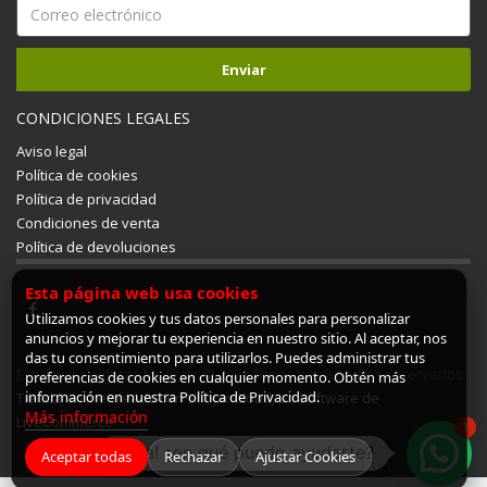
CONDICIONES LEGALES
Aviso legal
Política de cookies
Política de privacidad
Condiciones de venta
Política de devoluciones
Esta página web usa cookies
Utilizamos cookies y tus datos personales para personalizar
anuncios y mejorar tu experiencia en nuestro sitio. Al aceptar, nos
das tu consentimiento para utilizarlos. Puedes administrar tus
Estufas y Calderas Mudéjar © 2026 Todos los derechos reservados.
preferencias de cookies en cualquier momento. Obtén más
información en nuestra Política de Privacidad.
Tienda online creada con ShopinCloud, un software de
Más información
LiveCommerce
1
¡Hola! ¿en qué puedo ayudarte?
Aceptar todas
Rechazar
Ajustar Cookies