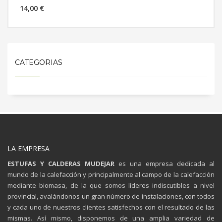
14,00 €
MÁS INFORMACIÓN
CATEGORIAS
LA EMPRESA
ESTUFAS Y CALDERAS MUDEJAR
es una empresa dedicada al
mundo de la calefacción y principalmente al campo de la calefacción
mediante biomasa, de la que somos líderes indiscutibles a nivel
provincial, avalándonos un gran número de instalaciones, con todos
y cada uno de nuestros clientes satisfechos con el resultado de las
mismas. Así mismo, disponemos de una amplia variedad de