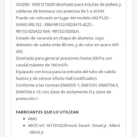
CE0260 - W931210260 diseñado para estufas de pellets y
calderas de biomasa con potencia de 5 a 20 kW.
Puede ser colocado en lugar del modelo LN2 PL20 -
XIANG RRL152 - EBM RR152/0020A15-4225 -
RR152/020A22-604 - RR152/3030LH.
Dotado de caracola en chapa de aluminio, cuyo
diámetro de salida mide 80 mm, y de rotor en acero AISI
430.
Diseñado para generar presiones hasta 300 Pa con
caudal máximo de 160 m3/h.
Equipado con boca para la entrada del tubo de salida
humos y de sensor efecto Hall (codificador).
Conforme a las normas EN60335-1, EN61591, EN60704-3,
EN60704-2-13; con clase de aislamiento H y clase de
protección I.
FABRICANTES QUE LO UTILIZAN
AMG
ARCE ref. 1611010229 mod. Smart - Smart jr - Mikrò
- Micrò jr