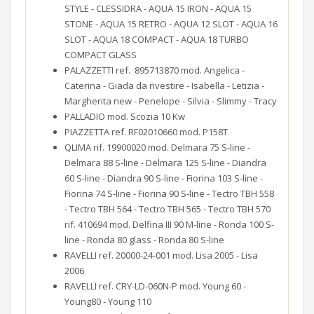
STYLE - CLESSIDRA - AQUA 15 IRON - AQUA 15
STONE - AQUA 15 RETRO - AQUA 12 SLOT - AQUA 16
SLOT - AQUA 18 COMPACT - AQUA 18 TURBO
COMPACT GLASS
PALAZZETTI ref. 895713870 mod. Angelica -
Caterina - Giada da rivestire - Isabella - Letizia -
Margherita new - Penelope - Silvia - Slimmy - Tracy
PALLADIO mod. Scozia 10 Kw
PIAZZETTA ref. RF02010660 mod. P158T
QLIMA rif. 19900020 mod. Delmara 75 S-line -
Delmara 88 S-line - Delmara 125 S-line - Diandra
60 S-line - Diandra 90 S-line - Fiorina 103 S-line -
Fiorina 74 S-line - Fiorina 90 S-line - Tectro TBH 558
- Tectro TBH 564 - Tectro TBH 565 - Tectro TBH 570
rif. 410694 mod. Delfina III 90 M-line - Ronda 100 S-
line - Ronda 80 glass - Ronda 80 S-line
RAVELLI ref. 20000-24-001 mod. Lisa 2005 - Lisa
2006
RAVELLI ref. CRY-LD-060N-P mod. Young 60 -
Young80 - Young 110