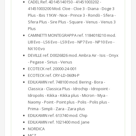
CADEL Ref. 4D145140150 - 41451003202 -
41451003200 Mod. Cloe - Cloe 3 - Diana - Doge 3
Plus - Ibis 11KW - Nice - Prince 3 - Rondò - Sfera -
Sfera Plus - Sire Plus - Square - Venus - Venus 3
Plus
CAMINETTI MONTEGRAPPA ref. 1184018210 mod.
LI8 Evo - LS6 Evo - LS9 Evo - NP7 Evo - NP10 Evo -
NX10 Evo
DEVILLE ref. D0026826 mod. Ambra Air - Isis - Onyx
- Pegase - Sirius - Venus
ECOTECK ref. 20000-24-001
ECOTECK ref. CRY-LD-060N-P
EDILKAMIN ref. 748100 mod. Bering - Bora -
Classica - Classica Plus - Idrochip - Idropoint -
Idropolis - Kikka - Kikka plus - Micron - Mya -
Naomy - Point - Point plus - Polis - Polis plus -
Prima - Simpli - Zara - Zara plus
EDILKAMIN ref. 613740 mod. Chip
EDILKAMIN ref. 1021400 mod. Jane
NORDICA
MCZ