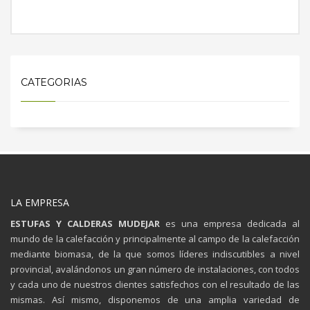
MÁS INFORMACIÓN
CATEGORIAS
LA EMPRESA
ESTUFAS Y CALDERAS MUDEJAR
es una empresa dedicada al
mundo de la calefacción y principalmente al campo de la calefacción
mediante biomasa, de la que somos líderes indiscutibles a nivel
provincial, avalándonos un gran número de instalaciones, con todos
y cada uno de nuestros clientes satisfechos con el resultado de las
mismas. Así mismo, disponemos de una amplia variedad de