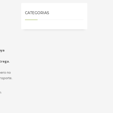
CATEGORIAS
aya
trega.
ero no
nsporte.
n