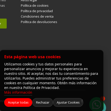
imas
Política de cookies
Política de privacidad
Condiciones de venta
Política de devoluciones
Esta página web usa cookies
Utilizamos cookies y tus datos personales para
personalizar anuncios y mejorar tu experiencia en
nuestro sitio. Al aceptar, nos das tu consentimiento para
utilizarlos. Puedes administrar tus preferencias de
cookies en cualquier momento. Obtén más información
en nuestra Política de Privacidad.
Más información
1
Commerce
Aceptar todas
Rechazar
Ajustar Cookies
¡Hola! ¿en qué puedo ayudarte?