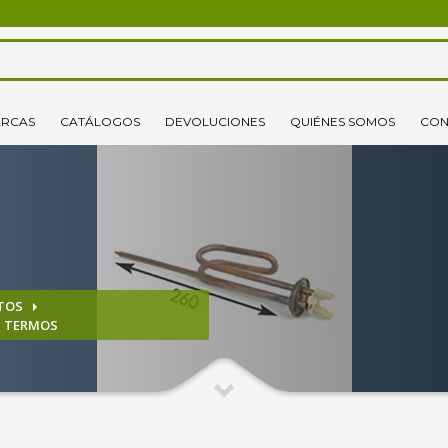
3
lecciona tus productos.
Elige tu dirección de envío
RCAS
CATÁLOGOS
DEVOLUCIONES
QUIÉNES SOMOS
CON
o un correo electrónico pinchando
aquí
. ¡Gracias!
TOS
S TERMOS