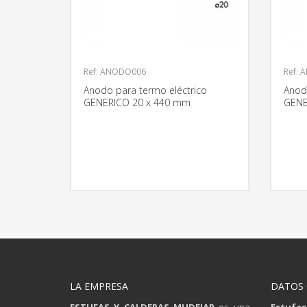
Ref: ANODO006
Ref:
Anodo para termo eléctrico
Anod
GENERICO 20 x 440 mm
GENE
MÁS INFORMACIÓN
LA EMPRESA
DATOS
ESTUFAS Y CALDERAS MUDEJAR
es una
Estufas