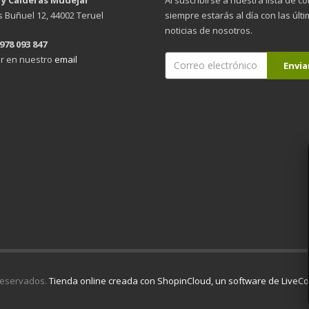
is Buñuel 12, 44002 Teruel
siempre estarás al día con las últ
noticias de nosotros.
 978 093 847
r en nuestro
email
reservados.
Tienda online creada con ShopinCloud, un software de Live