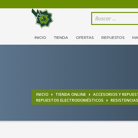
CÓMO COMPRAR
1
2
Logeate con tu cuenta de cliente.
Se
INICIO
TIENDA
OFERTAS
REPUESTOS
MA
Si todovia tienes alguna duda, comuníquenoslo enviand
INICIO
TIENDA ONLINE
ACCESORIOS Y REPUES
REPUESTOS ELECTRODOMÉSTICOS
RESISTENCIA