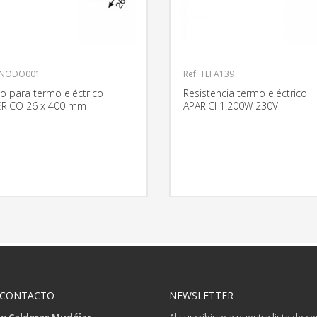
 ANODO001
Ref: TEFA139
o para termo eléctrico
Resistencia termo eléctrico
RICO 26 x 400 mm
APARICI 1.200W 230V
MÁS INFORMACIÓN
MÁS INFO
 CONTACTO
NEWSLETTER
 y Calderas Mudéjar
Al suscribirse a nuestra lista de c