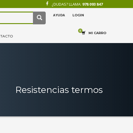
¿DUDAS? LLAMA:
978 093 847
AYUDA
LOGIN
×
4
.
Recibe tu pedido.
MI CARRO
TACTO
Resistencias termos