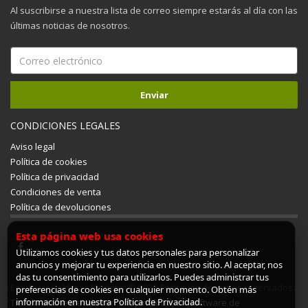
Al suscribirse a nuestra lista de correo siempre estarás al día con las
últimas noticias de nosotros.
CONDICIONES LEGALES
Aviso legal
Política de cookies
Política de privacidad
Condiciones de venta
Política de devoluciones
Esta página web usa cookies
Utilizamos cookies y tus datos personales para personalizar
anuncios y mejorar tu experiencia en nuestro sitio. Al aceptar, nos
das tu consentimiento para utilizarlos. Puedes administrar tus
Estufas y Calderas Mudéjar © 2026 Todos los derechos reservados.
preferencias de cookies en cualquier momento. Obtén más
información en nuestra Política de Privacidad.
Tienda online creada con ShopinCloud, un software de