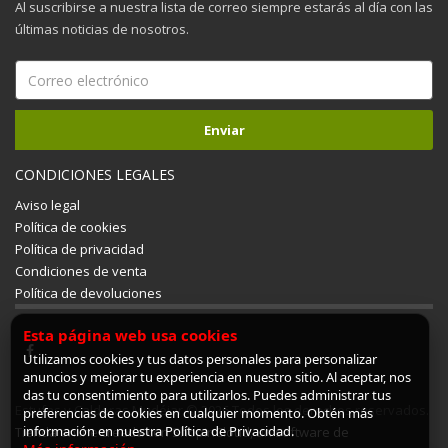
Al suscribirse a nuestra lista de correo siempre estarás al día con las
últimas noticias de nosotros.
CONDICIONES LEGALES
Aviso legal
Política de cookies
Política de privacidad
Condiciones de venta
Política de devoluciones
Esta página web usa cookies
Utilizamos cookies y tus datos personales para personalizar
anuncios y mejorar tu experiencia en nuestro sitio. Al aceptar, nos
das tu consentimiento para utilizarlos. Puedes administrar tus
Estufas y Calderas Mudéjar © 2026 Todos los derechos reservados.
preferencias de cookies en cualquier momento. Obtén más
información en nuestra Política de Privacidad.
Tienda online creada con ShopinCloud, un software de