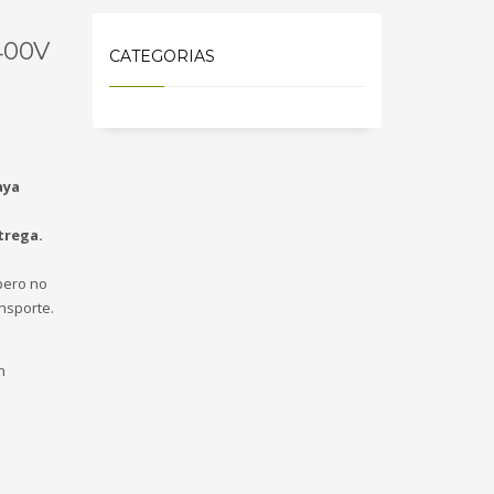
400V
CATEGORIAS
aya
trega.
ero no
nsporte.
n