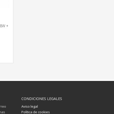
38W +
RMACIÓN
CONDICIONES LEGALES
orreo
Aviso legal
imas
Política de cookies