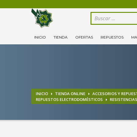
CÓMO COMPRAR
1
2
Logeate con tu cuenta de cliente.
Se
INICIO
TIENDA
OFERTAS
REPUESTOS
MA
Si todovia tienes alguna duda, comuníquenoslo enviand
INICIO
TIENDA ONLINE
ACCESORIOS Y REPUES
REPUESTOS ELECTRODOMÉSTICOS
RESISTENCIA