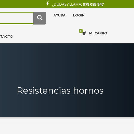
¿DUDAS? LLAMA:
978 093 847
AYUDA
LOGIN
×
4
.
Recibe tu pedido.
MI CARRO
TACTO
Resistencias hornos