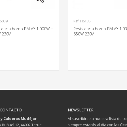
H6039
Ref: H6135
stencia horno BALAY 1.000W +
Resistencia horno BALAY 1.0
 230V
650W 230V
MÁS INFORMACIÓN
MÁS INFO
 CONTACTO
NEWSLETTER
 y Calderas Mudéjar
Al suscribirse a nuestra lista de c
is Buñuel 12, 44002 Teruel
siempre estarás al día con las últ