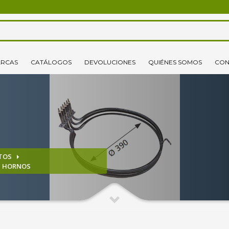
3
lecciona tus productos.
Elige tu dirección de envío
RCAS
CATÁLOGOS
DEVOLUCIONES
QUIÉNES SOMOS
CON
o un correo electrónico pinchando
aquí
. ¡Gracias!
TOS
S HORNOS