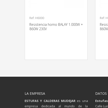
Ref: H6000
Ref: 
Resistencia horno BALAY 1.000W +
Resi
860W 230V
860W
MÁS INFORMACIÓN
LA EMPRESA
DATOS
ESTUFAS Y CALDERAS MUDEJAR
es una
Estufas
empresa dedicada al mundo de la
Calle Lu