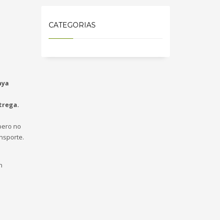
CATEGORIAS
aya
trega.
ero no
nsporte.
n