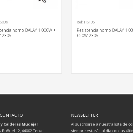
H6039
Ref: H6135
stencia horno BALAY 1.000W +
Resistencia horno BALAY 1.0
 230V
650W 230V
MÁS INFORMACIÓN
MÁS INFO
 CONTACTO
NEWSLETTER
 y Calderas Mudéjar
Al suscribirse a nuestra lista de c
is Buñuel 12, 44002 Teruel
siempre estarás al día con las últ