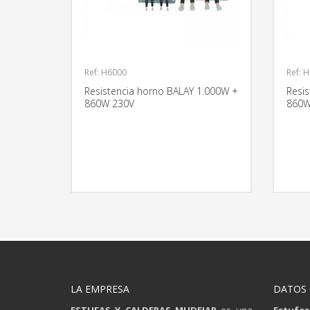
Ref: H6000
Ref: 
Resistencia horno BALAY 1.000W +
Resi
860W 230V
860W
MÁS INFORMACIÓN
LA EMPRESA
DATOS
ESTUFAS Y CALDERAS MUDEJAR
es una
Estufas