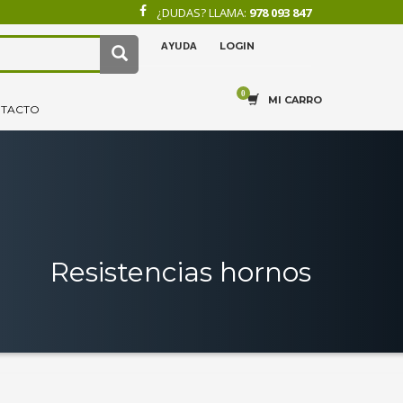
¿DUDAS? LLAMA:
978 093 847
AYUDA
LOGIN
×
4
.
Recibe tu pedido.
MI CARRO
TACTO
Resistencias hornos