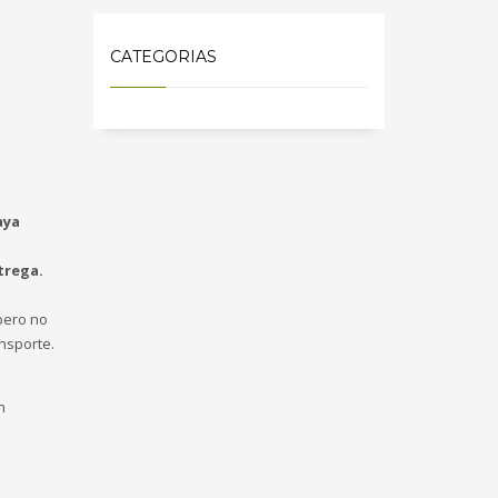
CATEGORIAS
aya
trega.
ero no
nsporte.
n