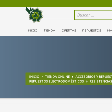
CÓMO COMPRAR
1
2
Logeate con tu cuenta de cliente.
Se
INICIO
TIENDA
OFERTAS
REPUESTOS
MA
Si todovia tienes alguna duda, comuníquenoslo enviand
INICIO
TIENDA ONLINE
ACCESORIOS Y REPUES
REPUESTOS ELECTRODOMÉSTICOS
RESISTENCIA