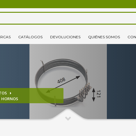
3
lecciona tus productos.
Elige tu dirección de envío
RCAS
CATÁLOGOS
DEVOLUCIONES
QUIÉNES SOMOS
CON
o un correo electrónico pinchando
aquí
. ¡Gracias!
TOS
S HORNOS