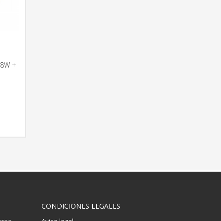
38W +
RMACIÓN
CONDICIONES LEGALES
orreo
Aviso legal