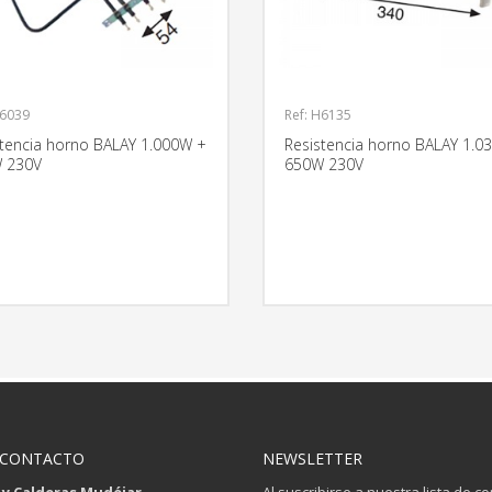
H6039
Ref: H6135
stencia horno BALAY 1.000W +
Resistencia horno BALAY 1.0
 230V
650W 230V
MÁS INFORMACIÓN
MÁS INFO
 CONTACTO
NEWSLETTER
 y Calderas Mudéjar
Al suscribirse a nuestra lista de c