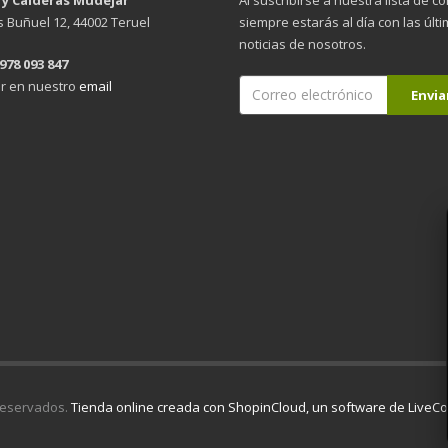
is Buñuel 12, 44002 Teruel
siempre estarás al día con las últ
noticias de nosotros.
 978 093 847
r en nuestro
email
reservados.
Tienda online creada con ShopinCloud, un software de Live