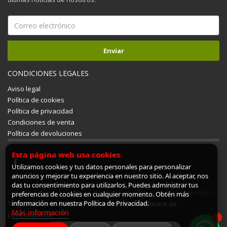
CONDICIONES LEGALES
Aviso legal
Política de cookies
Política de privacidad
Condiciones de venta
Política de devoluciones
Esta página web usa cookies
Utilizamos cookies y tus datos personales para personalizar
anuncios y mejorar tu experiencia en nuestro sitio. Al aceptar, nos
das tu consentimiento para utilizarlos. Puedes administrar tus
Estufas y Calderas Mudéjar © 2026 Todos los derechos reservados.
preferencias de cookies en cualquier momento. Obtén más
información en nuestra Política de Privacidad.
Tienda online creada con ShopinCloud, un software de
Más información
LiveCommerce
1