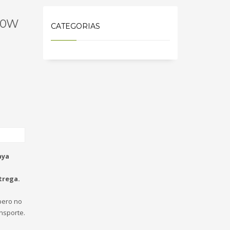
50W
CATEGORIAS
aya
trega.
ero no
nsporte.