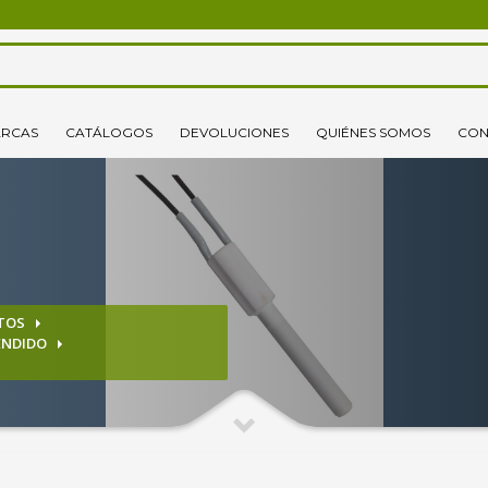
3
lecciona tus productos.
Elige tu dirección de envío
RCAS
CATÁLOGOS
DEVOLUCIONES
QUIÉNES SOMOS
CON
o un correo electrónico pinchando
aquí
. ¡Gracias!
TOS
ENDIDO