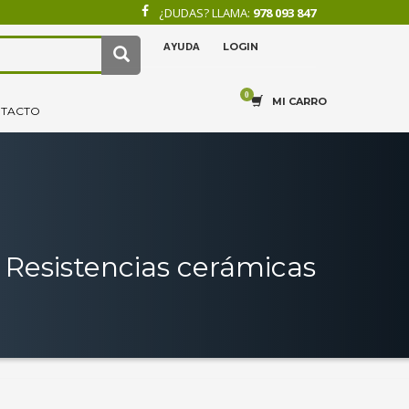
¿DUDAS? LLAMA:
978 093 847
AYUDA
LOGIN
×
4
.
Recibe tu pedido.
MI CARRO
TACTO
Resistencias cerámicas