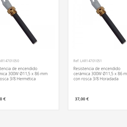
LAR14701050
Ref: LAR14701051
stencia de encendido
Resistencia de encendido
mica 300W Ø11,5 x 86 mm
cerámica 300W Ø11,5 x 86 
rosca 3/8 Hermética
con rosca 3/8 Horadada
0 €
37,00 €
MÁS INFORMACIÓN
MÁS INFO