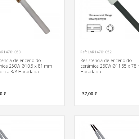
LAR14701053
Ref: LAR14701052
stencia de encendido
Resistencia de encendido
mica 250W Ø10,5 x 81 mm
cerámica 260W Ø11,55 x 78
rosca 3/8 Horadada
Horadada
0 €
37,00 €
MÁS INFORMACIÓN
MÁS INFO