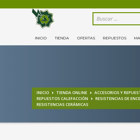
CÓMO COMPRAR
1
2
Logeate con tu cuenta de cliente.
Se
INICIO
TIENDA
OFERTAS
REPUESTOS
MA
Si todovia tienes alguna duda, comuníquenoslo enviand
INICIO
TIENDA ONLINE
ACCESORIOS Y REPUES
REPUESTOS CALEFACCIÓN
RESISTENCIAS DE ENC
RESISTENCIAS CERÁMICAS