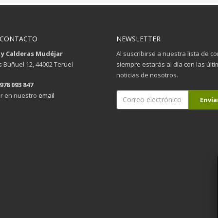
 CONTACTO
NEWSLETTER
 y Calderas Mudéjar
Al suscribirse a nuestra lista de c
is Buñuel 12, 44002 Teruel
siempre estarás al día con las últ
noticias de nosotros.
 978 093 847
r en nuestro
email