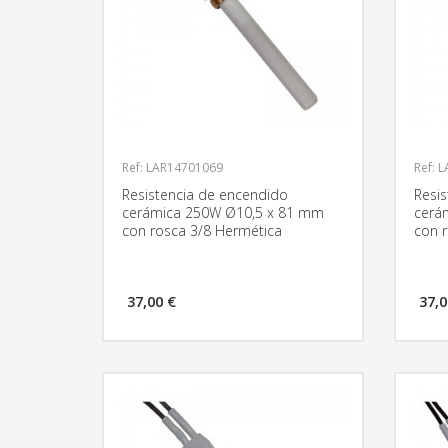
Ref: LAR14701069
Ref: 
Resistencia de encendido
Resi
cerámica 250W Ø10,5 x 81 mm
cerá
con rosca 3/8 Hermética
con 
37,00 €
37,0
MÁS INFORMACIÓN