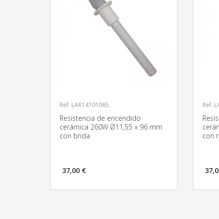
Ref: LAR14701065
Ref: 
Resistencia de encendido
Resi
cerámica 260W Ø11,55 x 96 mm
cerá
con brida
con 
37,00 €
37,0
MÁS INFORMACIÓN