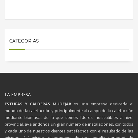
MÁS INFORMACIÓN
CATEGORIAS
LA EMPRESA
ESTUFAS Y CALDERAS MUDEJAR
es una empresa dedicada al
mundo de la calefacción y principalmente al campo de la calefacción
mediante biomasa, de la que somos líderes indiscutibles a nivel
provincial, avalándonos un gran número de instalaciones, con todos
y cada uno de nuestros clientes satisfechos con el resultado de las
mismas. Así mismo, disponemos de una amplia variedad de