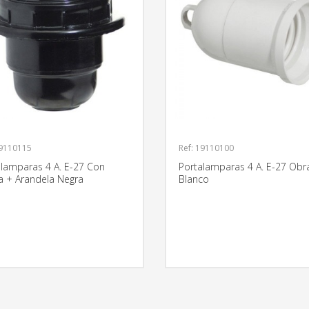
19110115
Ref: 19110100
alamparas 4 A. E-27 Con
Portalamparas 4 A. E-27 Obr
a + Arandela Negra
Blanco
MÁS INFORMACIÓN
MÁS INFO