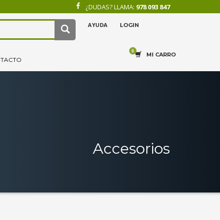
¿DUDAS? LLAMA:
978 093 847
AYUDA
LOGIN
×
4
.
Recibe tu pedido.
MI CARRO
TACTO
Accesorios