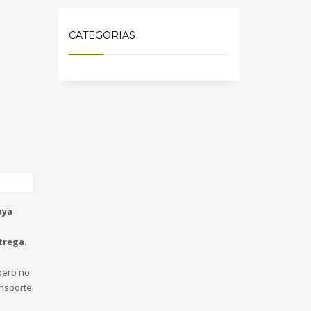
CATEGORIAS
aya
trega.
ero no
nsporte.