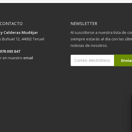
 CONTACTO
NEWSLETTER
 y Calderas Mudéjar
Al suscribirse a nuestra lista de c
is Buñuel 12, 44002 Teruel
siempre estarás al día con las últ
noticias de nosotros.
 978 093 847
r en nuestro
email