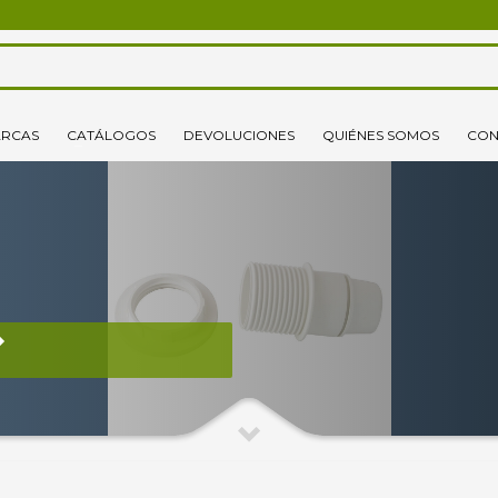
3
lecciona tus productos.
Elige tu dirección de envío
RCAS
CATÁLOGOS
DEVOLUCIONES
QUIÉNES SOMOS
CON
o un correo electrónico pinchando
aquí
. ¡Gracias!