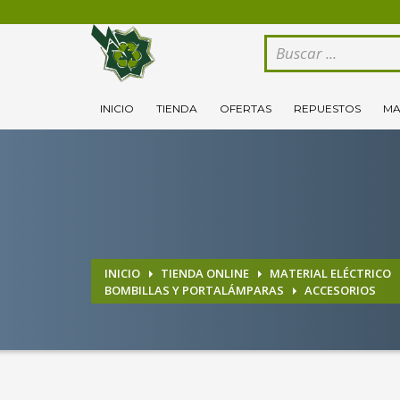
CÓMO COMPRAR
1
2
Logeate con tu cuenta de cliente.
Se
INICIO
TIENDA
OFERTAS
REPUESTOS
MA
Si todovia tienes alguna duda, comuníquenoslo enviand
INICIO
TIENDA ONLINE
MATERIAL ELÉCTRICO
BOMBILLAS Y PORTALÁMPARAS
ACCESORIOS