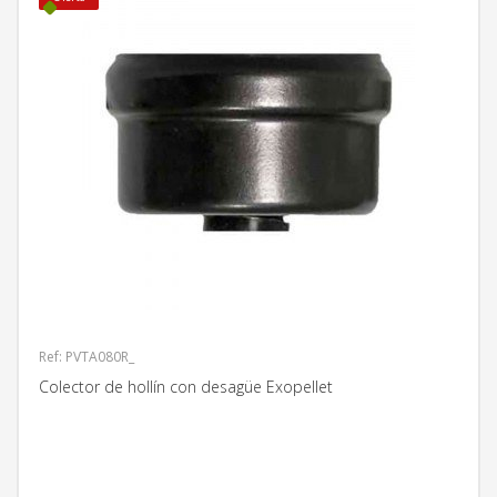
Ref: PVTA080R_
Colector de hollín con desagüe Exopellet