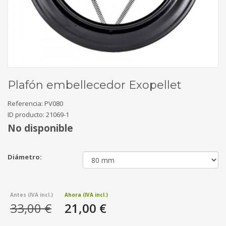
Plafón embellecedor Exopellet
Referencia:
PV080
ID producto:
21069-1
No disponible
Diámetro:
33,00 €
21,00 €