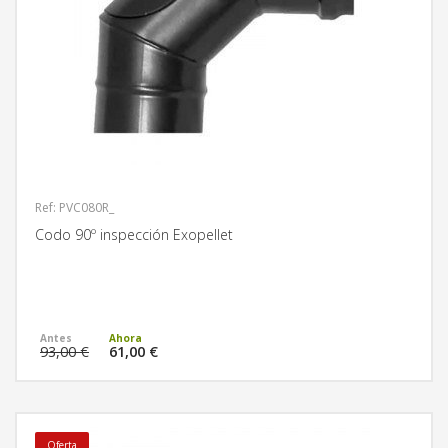
Ref: PVC080R_
Codo 90º inspección Exopellet
MÁS INFORMACIÓN
93,00 €
61,00 €
Oferta