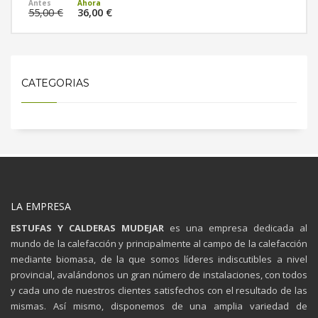
MÁS INFORMACIÓN
55,00 €
36,00 €
CATEGORIAS
LA EMPRESA
ESTUFAS Y CALDERAS MUDEJAR
es una empresa dedicada al
mundo de la calefacción y principalmente al campo de la calefacción
mediante biomasa, de la que somos líderes indiscutibles a nivel
provincial, avalándonos un gran número de instalaciones, con todos
y cada uno de nuestros clientes satisfechos con el resultado de las
mismas. Así mismo, disponemos de una amplia variedad de