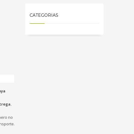
CATEGORIAS
aya
trega.
ero no
nsporte.