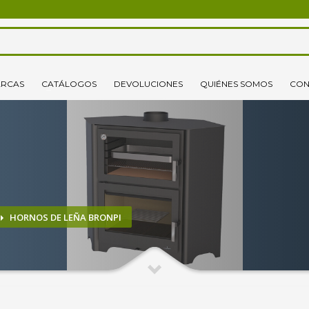
3
lecciona tus productos.
Elige tu dirección de envío
RCAS
CATÁLOGOS
DEVOLUCIONES
QUIÉNES SOMOS
CON
o un correo electrónico pinchando
aquí
. ¡Gracias!
HORNOS DE LEÑA BRONPI