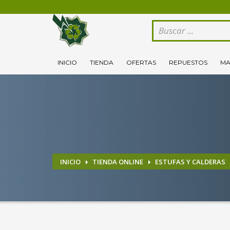
CÓMO COMPRAR
1
2
Logeate con tu cuenta de cliente.
Se
INICIO
TIENDA
OFERTAS
REPUESTOS
MA
Si todovia tienes alguna duda, comuníquenoslo enviand
INICIO
TIENDA ONLINE
ESTUFAS Y CALDERAS