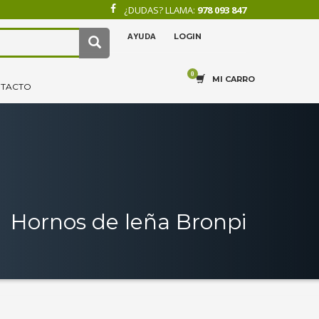
¿DUDAS? LLAMA:
978 093 847
AYUDA
LOGIN
×
4
.
Recibe tu pedido.
MI CARRO
TACTO
Hornos de leña Bronpi