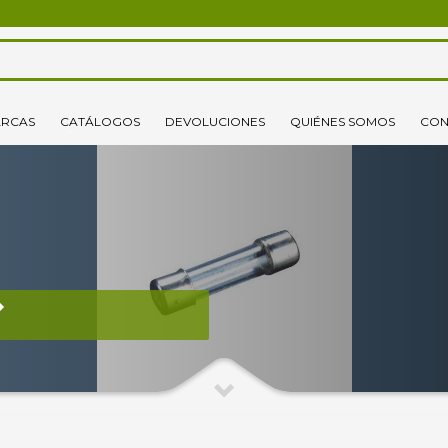
3
lecciona tus productos.
Elige tu dirección de envío
RCAS
CATÁLOGOS
DEVOLUCIONES
QUIÉNES SOMOS
CON
o un correo electrónico pinchando
aquí
. ¡Gracias!