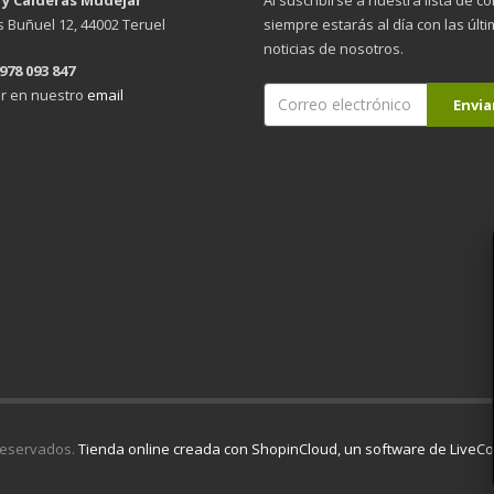
is Buñuel 12, 44002 Teruel
siempre estarás al día con las últ
noticias de nosotros.
 978 093 847
r en nuestro
email
reservados.
Tienda online creada con ShopinCloud, un software de Live