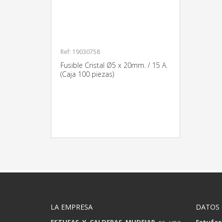
Ref: 19030758
Fusible Cristal Ø5 x 20mm. / 15 A.
(Caja 100 piezas)
MÁS INFORMACIÓN
LA EMPRESA
DATOS
ESTUFAS Y CALDERAS MUDEJAR
es una
Estufas