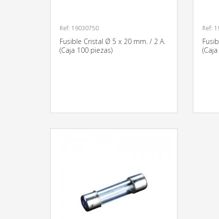
Ref: 19030750
Ref: 
Fusible Cristal Ø 5 x 20 mm. / 2 A.
Fusib
(Caja 100 piezas)
(Caja
MÁS INFORMACIÓN