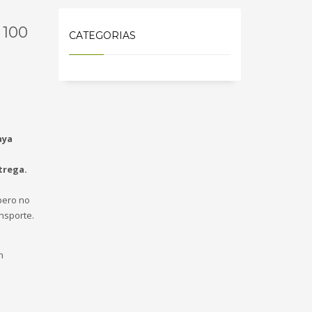
 100
CATEGORIAS
aya
trega.
ero no
nsporte.
n