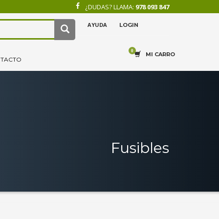
¿DUDAS? LLAMA:
978 093 847
AYUDA
LOGIN
×
4
.
Recibe tu pedido.
MI CARRO
TACTO
Fusibles