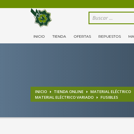
CÓMO COMPRAR
1
2
Logeate con tu cuenta de cliente.
Se
INICIO
TIENDA
OFERTAS
REPUESTOS
MA
Si todovia tienes alguna duda, comuníquenoslo enviand
INICIO
TIENDA ONLINE
MATERIAL ELÉCTRICO
MATERIAL ELÉCTRICO VARIADO
FUSIBLES