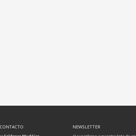
 CONTACTO
NEWSLETTER
 y Calderas Mudéjar
Al suscribirse a nuestra lista de c