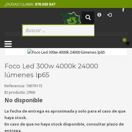
¿DUDAS? LLAMA:
978 093 847
×
CÓMO COMPRAR
1
Logeate con tu cuenta de cliente.
2
Selecciona tus productos.
3
Elige tu dirección de envío.
4
Recibe tu pedido.
Foco Led 300w 4000k 24000
Si todovia tienes alguna duda, comuníquenoslo enviando un correo
lúmenes Ip65
electrónico pinchando
aquí
. ¡Gracias!
Referencia:
19079115
ID producto:
2906
No disponible
La fecha de entrega es aproximada y solo para el caso de que
haya stock.
En caso de que no haya stock disponible, consultar plazo de
entrega.