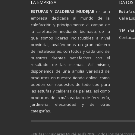
LA EMPRESA
DATOS
ESTUFAS Y CALDERAS MUDEJAR
es una
Estufas
empresa dedicada al mundo de la
Calle Lu
calefacción y principalmente al campo de
Tlf. +34
la calefacción mediante biomasa, de la
Contacta
que somos líderes indiscutibles a nivel
provincial, avalándonos un gran número
de instalaciones, con todos y cada uno de
nuestros clientes satisfechos con el
resultado de las mismas. Así mismo,
disponemos de una amplia variedad de
productos en nuestra tienda online, como
pueden ser repuestos de todo tipo para
las estufas y calderas de pellets, así como
productos de lo más variado de ferretería,
jardinería, electricidad y de otras
categorías.
Estufas y Calderas Mudéjar © 2026 Todos los derechos 