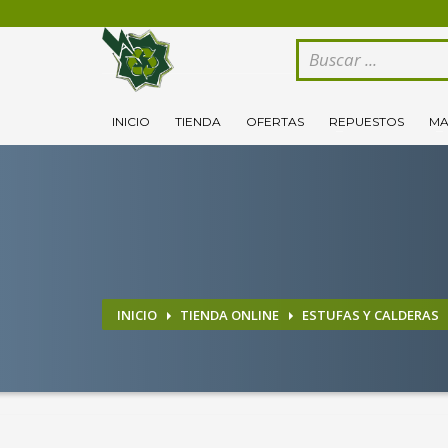
CÓMO COMPRAR
1
2
Logeate con tu cuenta de cliente.
Se
INICIO
TIENDA
OFERTAS
REPUESTOS
MA
Si todovia tienes alguna duda, comuníquenoslo enviand
INICIO
TIENDA ONLINE
ESTUFAS Y CALDERAS