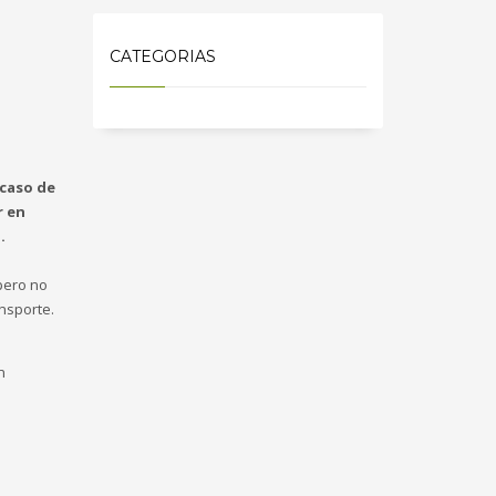
CATEGORIAS
 caso de
r en
.
ero no
nsporte.
n