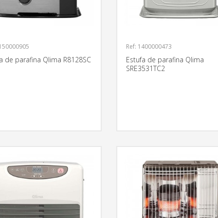
1150000905
Ref: 1400000473
fa de parafina Qlima R8128SC
Estufa de parafina Qlima
SRE3531TC2
MÁS INFORMACIÓN
MÁS INFO