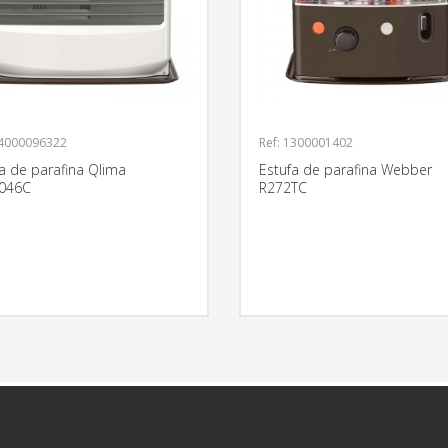
14000096322
Ref: 1300001402
a de parafina Qlima
Estufa de parafina Webber
046C
R272TC
MÁS INFORMACIÓN
MÁS INFO