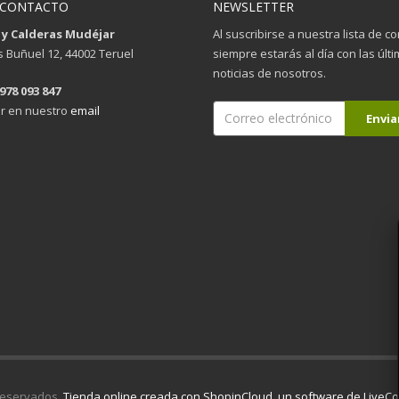
 CONTACTO
NEWSLETTER
 y Calderas Mudéjar
Al suscribirse a nuestra lista de c
is Buñuel 12, 44002 Teruel
siempre estarás al día con las últ
noticias de nosotros.
 978 093 847
r en nuestro
email
reservados.
Tienda online creada con ShopinCloud, un software de Live