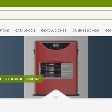
3
lecciona tus productos.
Elige tu dirección de envío
RCAS
CATÁLOGOS
DEVOLUCIONES
QUIÉNES SOMOS
CON
o un correo electrónico pinchando
aquí
. ¡Gracias!
ESTUFAS DE PARAFINA