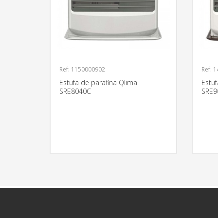
Ref: 1150000902
Ref: 
Estufa de parafina Qlima
Estuf
SRE8040C
SRE9
MÁS INFORMACIÓN