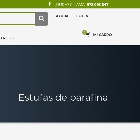
¿DUDAS? LLAMA:
978 093 847
AYUDA
LOGIN
×
4
.
Recibe tu pedido.
MI CARRO
TACTO
Estufas de parafina