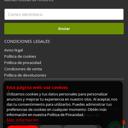
CONDICIONES LEGALES
Aviso legal
Política de cookies
Política de privacidad
Condiciones de venta
Política de devoluciones
Esta página web usa cookies
Utilizamos cookies y tus datos personales para personalizar
anuncios y mejorar tu experiencia en nuestro sitio. Al aceptar, nos
das tu consentimiento para utilizarlos. Puedes administrar tus
Estufas y Calderas Mudéjar © 2026 Todos los derechos reservados.
preferencias de cookies en cualquier momento. Obtén más
información en nuestra Política de Privacidad.
Tienda online creada con ShopinCloud, un software de
Más información
LiveCommerce
1