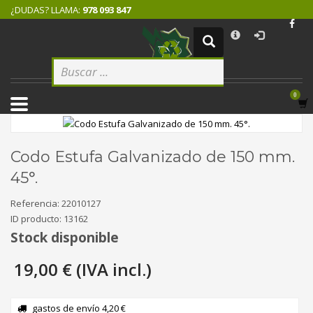
¿DUDAS? LLAMA:
978 093 847
×
CÓMO COMPRAR
1
Logeate con tu cuenta de cliente.
2
Selecciona tus productos.
3
Elige tu dirección de envío.
4
Recibe tu pedido.
Codo Estufa Galvanizado de 150 mm.
Si todovia tienes alguna duda, comuníquenoslo enviando un correo
45°.
electrónico pinchando
aquí
. ¡Gracias!
Referencia:
22010127
ID producto:
13162
Stock disponible
19,00 € (IVA incl.)
gastos de envío 4,20 €