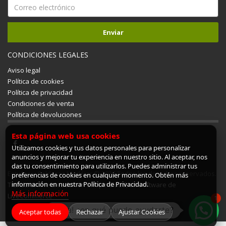
CONDICIONES LEGALES
Aviso legal
Política de cookies
Política de privacidad
Condiciones de venta
Política de devoluciones
Esta página web usa cookies
Utilizamos cookies y tus datos personales para personalizar
anuncios y mejorar tu experiencia en nuestro sitio. Al aceptar, nos
das tu consentimiento para utilizarlos. Puedes administrar tus
Estufas y Calderas Mudéjar © 2026 Todos los derechos reservados.
preferencias de cookies en cualquier momento. Obtén más
información en nuestra Política de Privacidad.
Tienda online creada con ShopinCloud, un software de
Más información
LiveCommerce
1
¡Hola! ¿en qué puedo ayudarte?
Aceptar todas
Rechazar
Ajustar Cookies