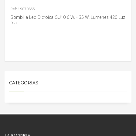
Ref: 19070855
Bombilla Led Dicroica GU10 6 W. - 35 W. Lumenes 420 Luz
fria.
MÁS INFORMACIÓN
CATEGORIAS
LA EMPRESA