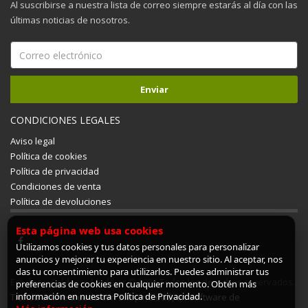
Al suscribirse a nuestra lista de correo siempre estarás al día con las
últimas noticias de nosotros.
CONDICIONES LEGALES
Aviso legal
Política de cookies
Política de privacidad
Condiciones de venta
Política de devoluciones
Esta página web usa cookies
Utilizamos cookies y tus datos personales para personalizar
anuncios y mejorar tu experiencia en nuestro sitio. Al aceptar, nos
das tu consentimiento para utilizarlos. Puedes administrar tus
Estufas y Calderas Mudéjar © 2026 Todos los derechos reservados.
preferencias de cookies en cualquier momento. Obtén más
información en nuestra Política de Privacidad.
Tienda online creada con ShopinCloud, un software de