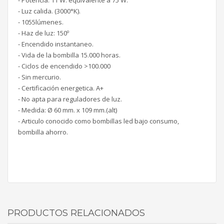
- Potencia: 11 W. equivalente a 75 W.
- Luz calida. (3000°K).
- 1055lúmenes.
- Haz de luz: 150º
- Encendido instantaneo.
- Vida de la bombilla 15.000 horas.
- Ciclos de encendido >100.000
- Sin mercurio.
- Certificación energetica. A+
- No apta para reguladores de luz.
- Medida: Ø 60 mm. x 109 mm.(alt)
- Articulo conocido como bombillas led bajo consumo,
bombilla ahorro.
PRODUCTOS RELACIONADOS