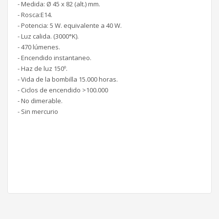
- Medida: Ø 45 x 82 (alt.) mm.
- Rosca:E14.
- Potencia: 5 W. equivalente a 40 W.
- Luz calida. (3000°K).
- 470 lúmenes.
- Encendido instantaneo.
- Haz de luz 150º.
- Vida de la bombilla 15.000 horas.
- Ciclos de encendido >100.000
- No dimerable.
- Sin mercurio