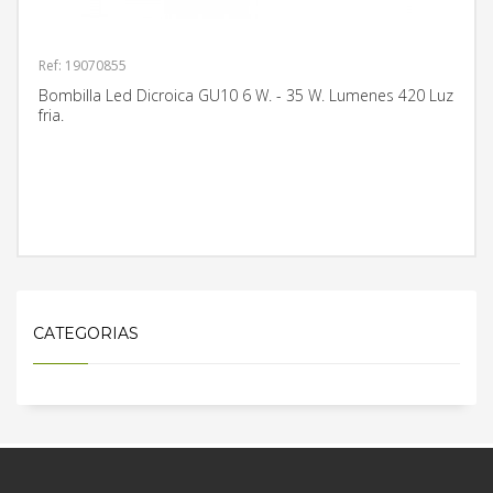
Ref: 19070855
Bombilla Led Dicroica GU10 6 W. - 35 W. Lumenes 420 Luz
fria.
MÁS INFORMACIÓN
CATEGORIAS