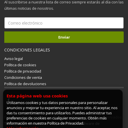
Al suscribirse a nuestra lista de correo siempre estarás al día con las
últimas noticias de nosotros.
CONDICIONES LEGALES
Aviso legal
Política de cookies
Política de privacidad
Condiciones de venta
Política de devoluciones
Esta página web usa cookies
Utilizamos cookies y tus datos personales para personalizar
anuncios y mejorar tu experiencia en nuestro sitio. Al aceptar, nos
das tu consentimiento para utilizarlos. Puedes administrar tus
Estufas y Calderas Mudéjar © 2026 Todos los derechos reservados.
preferencias de cookies en cualquier momento. Obtén más
información en nuestra Política de Privacidad.
Tienda online creada con ShopinCloud, un software de