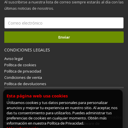
Al suscribirse a nuestra lista de correo siempre estarás al día con las
últimas noticias de nosotros.
CONDICIONES LEGALES
Aviso legal
Política de cookies
Política de privacidad
Condiciones de venta
Política de devoluciones
Esta página web usa cookies
Utilizamos cookies y tus datos personales para personalizar
anuncios y mejorar tu experiencia en nuestro sitio. Al aceptar, nos
das tu consentimiento para utilizarlos. Puedes administrar tus
Estufas y Calderas Mudéjar © 2026 Todos los derechos reservados.
preferencias de cookies en cualquier momento. Obtén más
información en nuestra Política de Privacidad.
Tienda online creada con ShopinCloud, un software de