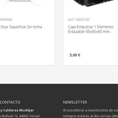
19090040
Ref: 19030700
Oryx Superficie Sin toma
Caja Empotrar 1 Elemento
a
Enlazable 65x65x40 mm.
5,00 €
MÁS INFORMACIÓN
MÁS INFO
 CONTACTO
NEWSLETTER
 y Calderas Mudéjar
Al suscribirse a nuestra lista de c
is Buñuel 12, 44002 Teruel
siempre estarás al día con las últ