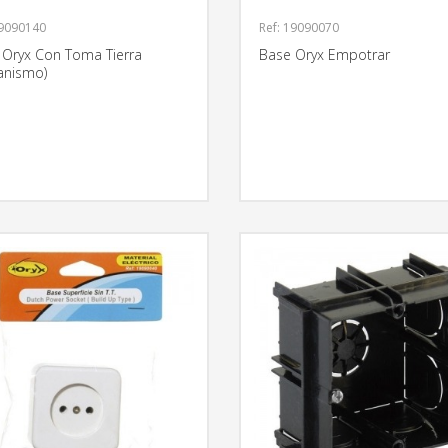
19090140
Ref: 19090070
 Oryx Con Toma Tierra
Base Oryx Empotrar
anismo)
MÁS INFORMACIÓN
MÁS INFO