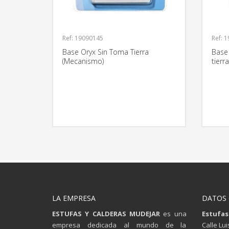
Ref: 19090145
Ref: 
Base Oryx Sin Toma Tierra
Base 
(Mecanismo)
tierr
MÁS INFORMACIÓN
LA EMPRESA
DATOS
ESTUFAS Y CALDERAS MUDEJAR
es una
Estufas
empresa dedicada al mundo de la
Calle Lu