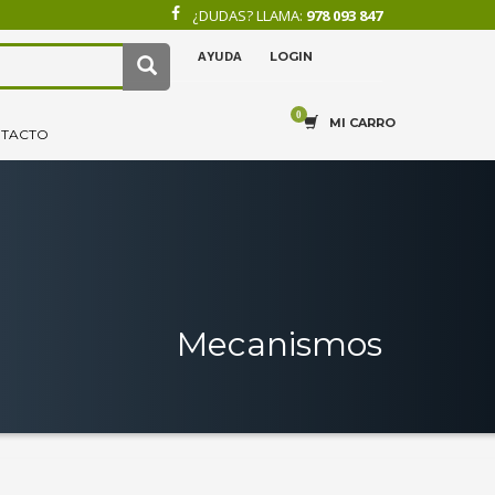
¿DUDAS? LLAMA:
978 093 847
AYUDA
LOGIN
×
4
.
Recibe tu pedido.
MI CARRO
TACTO
Mecanismos