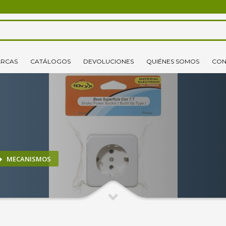
3
lecciona tus productos.
Elige tu dirección de envío
RCAS
CATÁLOGOS
DEVOLUCIONES
QUIÉNES SOMOS
CON
o un correo electrónico pinchando
aquí
. ¡Gracias!
MECANISMOS