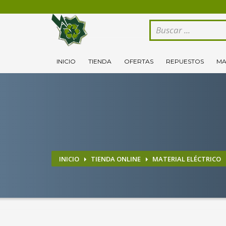
CÓMO COMPRAR
1
2
Logeate con tu cuenta de cliente.
Se
INICIO
TIENDA
OFERTAS
REPUESTOS
MA
Si todovia tienes alguna duda, comuníquenoslo enviand
INICIO
TIENDA ONLINE
MATERIAL ELÉCTRICO