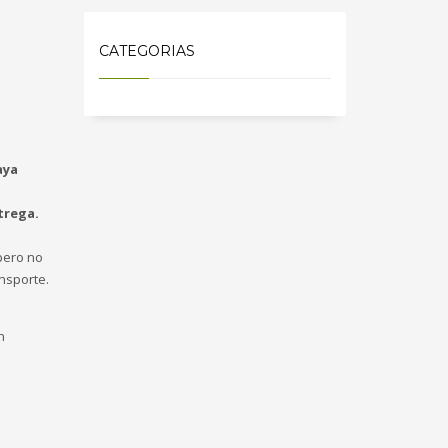
CATEGORIAS
aya
trega.
ero no
nsporte.
n