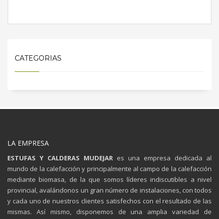
MÁS INFORMACIÓN
CATEGORIAS
LA EMPRESA
ESTUFAS Y CALDERAS MUDEJAR
es una empresa dedicada al
mundo de la calefacción y principalmente al campo de la calefacción
mediante biomasa, de la que somos líderes indiscutibles a nivel
provincial, avalándonos un gran número de instalaciones, con todos
y cada uno de nuestros clientes satisfechos con el resultado de las
mismas. Así mismo, disponemos de una amplia variedad de